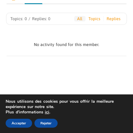
&nbsp;
Topics: 0
/
Replies: 0
All
Topics
Replies
&nbsp;
&nbsp;
&nbsp;
No activity found for this member.
Nous utilisons des cookies pour vous offrir la meilleure
expérience sur notre site.
Plus d'informations
ici
.
AIS
Privacy Statement
| © Copyright 2022 Fame
Master
Accepter
Rejeter