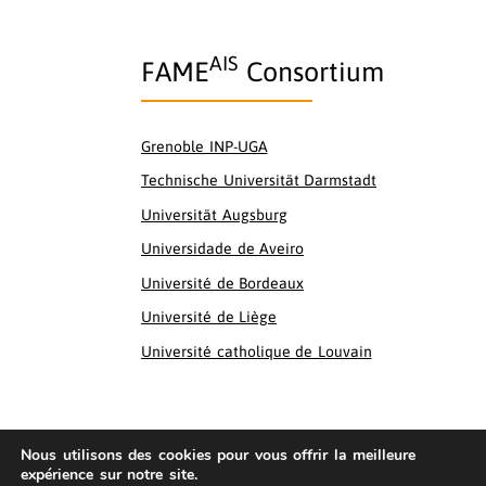
AIS
FAME
Consortium
Grenoble INP-UGA
&nbsp;
&nbsp;
Technische Universität Darmstadt
&nbsp;
Universität Augsburg
&nbsp;
Universidade
de Aveiro
Université de Bordeaux
Université de Liège
Université catholique de Louvain
Master.fame@grenoble-inp.fr
Nous utilisons des cookies pour vous offrir la meilleure
expérience sur notre site.