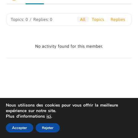
&nbsp;
Topics: 0
/
Replies: 0
All
Topics
Replies
&nbsp;
&nbsp;
&nbsp;
No activity found for this member.
Nous utilisons des cookies pour vous offrir la meilleure
expérience sur notre site.
Plus d'informations
ici
.
AIS
Privacy Statement
| © Copyright 2022 Fame
Master
Accepter
Rejeter