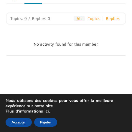
&nbsp;
Topics: 0
/
Replies: 0
All
Topics
Replies
&nbsp;
&nbsp;
&nbsp;
No activity found for this member.
Nous utilisons des cookies pour vous offrir la meilleure
expérience sur notre site.
Plus d'informations
ici
.
AIS
Privacy Statement
| © Copyright 2022 Fame
Master
Accepter
Rejeter