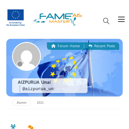
Forum Home
|
Recent Posts
AIZPURUA Unai
@aizpurua_un
Alumni
2021