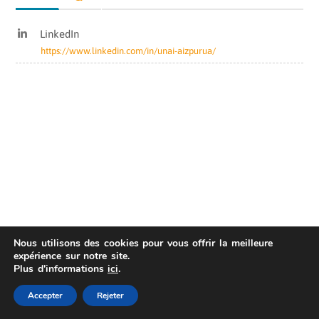
LinkedIn
&nbsp;
https://www.linkedin.com/in/unai-aizpurua/
&nbsp;
&nbsp;
&nbsp;
Nous utilisons des cookies pour vous offrir la meilleure
expérience sur notre site.
Plus d'informations
ici
.
AIS
Privacy Statement
| © Copyright 2022 Fame
Master
Accepter
Rejeter