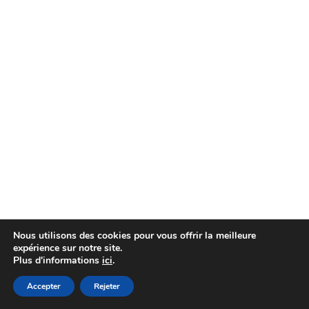
&nbsp;
&nbsp;
Nous utilisons des cookies pour vous offrir la meilleure
expérience sur notre site.
Plus d'informations
ici
.
AIS
Privacy Statement
| © Copyright 2022 Fame
Master
Accepter
Rejeter