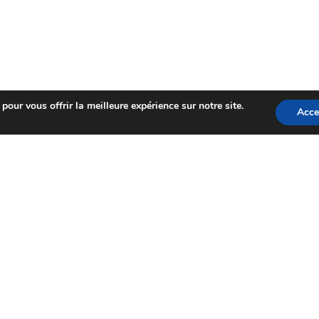
AIS
Privacy Statement
| © Copyright 2022 Fame
Master
pour vous offrir la meilleure expérience sur notre site.
Acce