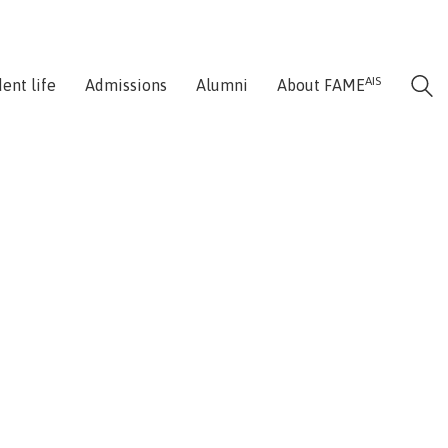
AIS
ent life
Admissions
Alumni
About FAME